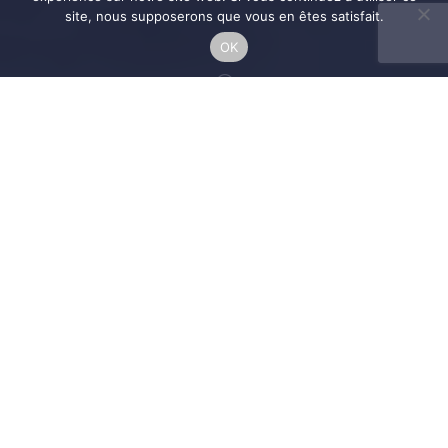
site, nous supposerons que vous en êtes satisfait.
OK
;
SAFFIER YACHTS : QUAND LE
CONFORT RENCONTRE LA
VITESSE
Saffier Yachts est un constructeur néerlandais de
voiliers haut de gamme, fondé dans les années
50 par Richard Hennevanger. La marque est
renommée pour ses bateaux élégants,